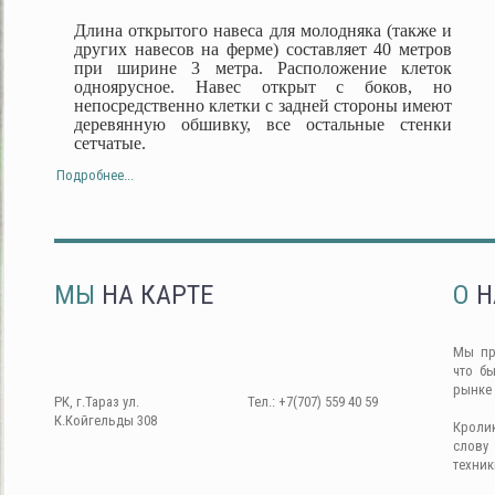
Длина открытого навеса для молодняка (также и
других навесов на ферме) составляет 40 метров
при ширине 3 метра. Расположение клеток
одноярусное. Навес открыт с боков, но
непосредственно клетки с задней стороны имеют
деревянную обшивку, все остальные стенки
сетчатые.
Подробнее...
МЫ
НА КАРТЕ
О
Н
Мы пр
что б
рынке
РК, г.Тараз ул.
Тел.: +7(707) 559 40 59
К.Койгельды 308
Кроли
слову
техник