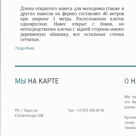
Длина открытого навеса для молодняка (также и
других навесов на ферме) составляет 40 метров
при ширине 3 метра. Расположение клеток
одноярусное. Навес открыт с боков, но
непосредственно клетки с задней стороны имеют
деревянную обшивку, все остальные стенки
сетчатые.
Подробнее...
МЫ
НА КАРТЕ
О
Н
Мы пр
что б
рынке
РК, г.Тараз ул.
Тел.: +7(707) 559 40 59
К.Койгельды 308
Кроли
слову
техник