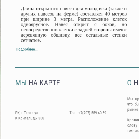
Длина открытого навеса для молодняка (также и
других навесов на ферме) составляет 40 метров
при ширине 3 метра. Расположение клеток
одноярусное. Навес открыт с боков, но
непосредственно клетки с задней стороны имеют
деревянную обшивку, все остальные стенки
сетчатые.
Подробнее...
МЫ
НА КАРТЕ
О
Н
Мы пр
что б
рынке
РК, г.Тараз ул.
Тел.: +7(707) 559 40 59
К.Койгельды 308
Кроли
слову
техник