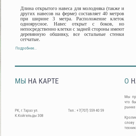
Длина открытого навеса для молодняка (также и
других навесов на ферме) составляет 40 метров
при ширине 3 метра. Расположение клеток
одноярусное. Навес открыт с боков, но
непосредственно клетки с задней стороны имеют
деревянную обшивку, все остальные стенки
сетчатые.
Подробнее...
МЫ
НА КАРТЕ
О
Н
Мы пр
что б
рынке
РК, г.Тараз ул.
Тел.: +7(707) 559 40 59
К.Койгельды 308
Кроли
слову
техник