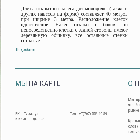
Длина открытого навеса для молодняка (также и
других навесов на ферме) составляет 40 метров
при ширине 3 метра. Расположение клеток
одноярусное. Навес открыт с боков, но
непосредственно клетки с задней стороны имеют
деревянную обшивку, все остальные стенки
сетчатые.
Подробнее...
МЫ
НА КАРТЕ
О
Н
Мы пр
что б
рынке
РК, г.Тараз ул.
Тел.: +7(707) 559 40 59
К.Койгельды 308
Кроли
слову
техник