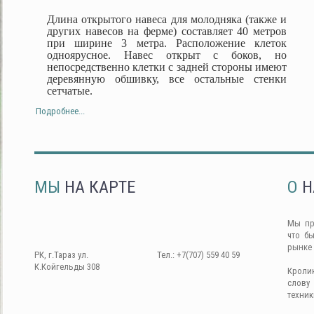
Длина открытого навеса для молодняка (также и
других навесов на ферме) составляет 40 метров
при ширине 3 метра. Расположение клеток
одноярусное. Навес открыт с боков, но
непосредственно клетки с задней стороны имеют
деревянную обшивку, все остальные стенки
сетчатые.
Подробнее...
МЫ
НА КАРТЕ
О
Н
Мы пр
что б
рынке
РК, г.Тараз ул.
Тел.: +7(707) 559 40 59
К.Койгельды 308
Кроли
слову
техник