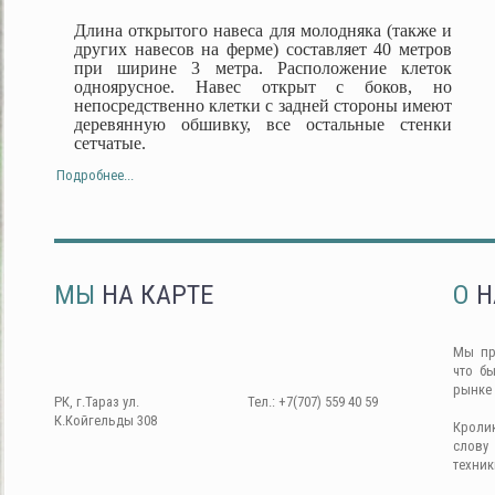
Длина открытого навеса для молодняка (также и
других навесов на ферме) составляет 40 метров
при ширине 3 метра. Расположение клеток
одноярусное. Навес открыт с боков, но
непосредственно клетки с задней стороны имеют
деревянную обшивку, все остальные стенки
сетчатые.
Подробнее...
МЫ
НА КАРТЕ
О
Н
Мы пр
что б
рынке
РК, г.Тараз ул.
Тел.: +7(707) 559 40 59
К.Койгельды 308
Кроли
слову
техник