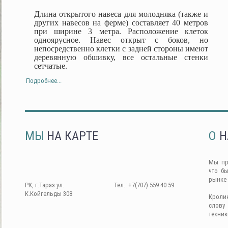
Длина открытого навеса для молодняка (также и
других навесов на ферме) составляет 40 метров
при ширине 3 метра. Расположение клеток
одноярусное. Навес открыт с боков, но
непосредственно клетки с задней стороны имеют
деревянную обшивку, все остальные стенки
сетчатые.
Подробнее...
МЫ
НА КАРТЕ
О
Н
Мы пр
что б
рынке
РК, г.Тараз ул.
Тел.: +7(707) 559 40 59
К.Койгельды 308
Кроли
слову
техник