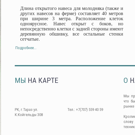
Длина открытого навеса для молодняка (также и
других навесов на ферме) составляет 40 метров
при ширине 3 метра. Расположение клеток
одноярусное. Навес открыт с боков, но
непосредственно клетки с задней стороны имеют
деревянную обшивку, все остальные стенки
сетчатые.
Подробнее...
МЫ
НА КАРТЕ
О
Н
Мы пр
что б
рынке
РК, г.Тараз ул.
Тел.: +7(707) 559 40 59
К.Койгельды 308
Кроли
слову
техник