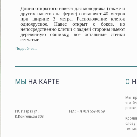
Длина открытого навеса для молодняка (также и
других навесов на ферме) составляет 40 метров
при ширине 3 метра. Расположение клеток
одноярусное. Навес открыт с боков, но
непосредственно клетки с задней стороны имеют
деревянную обшивку, все остальные стенки
сетчатые.
Подробнее...
МЫ
НА КАРТЕ
О
Н
Мы пр
что б
рынке
РК, г.Тараз ул.
Тел.: +7(707) 559 40 59
К.Койгельды 308
Кроли
слову
техник