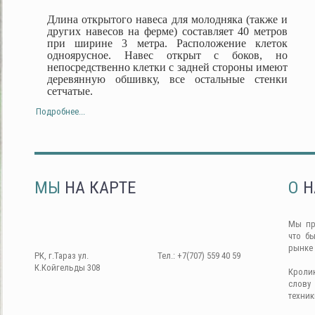
Длина открытого навеса для молодняка (также и
других навесов на ферме) составляет 40 метров
при ширине 3 метра. Расположение клеток
одноярусное. Навес открыт с боков, но
непосредственно клетки с задней стороны имеют
деревянную обшивку, все остальные стенки
сетчатые.
Подробнее...
МЫ
НА КАРТЕ
О
Н
Мы пр
что б
рынке
РК, г.Тараз ул.
Тел.: +7(707) 559 40 59
К.Койгельды 308
Кроли
слову
техник