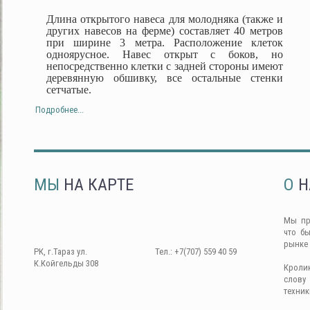
Длина открытого навеса для молодняка (также и
других навесов на ферме) составляет 40 метров
при ширине 3 метра. Расположение клеток
одноярусное. Навес открыт с боков, но
непосредственно клетки с задней стороны имеют
деревянную обшивку, все остальные стенки
сетчатые.
Подробнее...
МЫ
НА КАРТЕ
О
Н
Мы пр
что б
рынке
РК, г.Тараз ул.
Тел.: +7(707) 559 40 59
К.Койгельды 308
Кроли
слову
техник