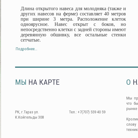
Длина открытого навеса для молодняка (также и
других навесов на ферме) составляет 40 метров
при ширине 3 метра. Расположение клеток
одноярусное. Навес открыт с боков, но
непосредственно клетки с задней стороны имеют
деревянную обшивку, все остальные стенки
сетчатые.
Подробнее...
МЫ
НА КАРТЕ
О
Н
Мы пр
что б
рынке
РК, г.Тараз ул.
Тел.: +7(707) 559 40 59
К.Койгельды 308
Кроли
слову
техник