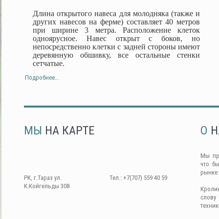
Длина открытого навеса для молодняка (также и
других навесов на ферме) составляет 40 метров
при ширине 3 метра. Расположение клеток
одноярусное. Навес открыт с боков, но
непосредственно клетки с задней стороны имеют
деревянную обшивку, все остальные стенки
сетчатые.
Подробнее...
МЫ
НА КАРТЕ
О
Н
Мы пр
что б
рынке
РК, г.Тараз ул.
Тел.: +7(707) 559 40 59
К.Койгельды 308
Кроли
слову
техник