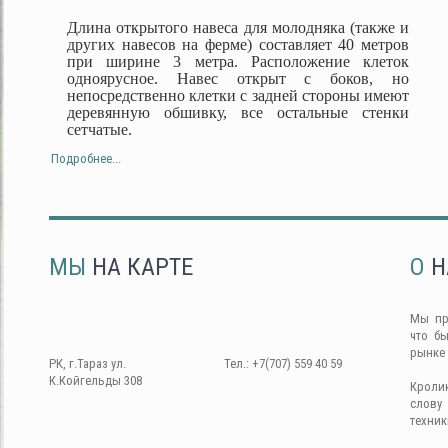
Длина открытого навеса для молодняка (также и
других навесов на ферме) составляет 40 метров
при ширине 3 метра. Расположение клеток
одноярусное. Навес открыт с боков, но
непосредственно клетки с задней стороны имеют
деревянную обшивку, все остальные стенки
сетчатые.
Подробнее...
МЫ
НА КАРТЕ
О
Н
Мы пр
что б
рынке
РК, г.Тараз ул.
Тел.: +7(707) 559 40 59
К.Койгельды 308
Кроли
слову
техник