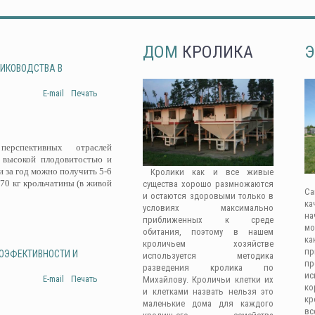
ДОМ
КРОЛИКА
Э
ЛИКОВОДСТВА В
E-mail
Печать
рспективных отраслей
 высокой плодовитостью и
 за год можно получить 5-6
Кролики как и все живые
-70 кг крольчатины (в живой
существа хорошо размножаются
Са
и остаются здоровыми только в
ка
условиях максимально
на
приближенных к среде
мо
обитания, поэтому в нашем
ка
кроличьем хозяйстве
п
ГОЭФЕКТИВНОСТИ И
используется методика
п
разведения кролика по
ис
E-mail
Печать
Михайлову. Кроличьи клетки их
к
и клетками назвать нельзя это
кр
маленькие дома для каждого
вс