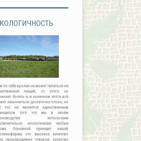
КОЛОГИЧНОСТЬ
м по себе кролик не может питаться не
чественной пищей, от этого он
чинает болеть и в конечном итоге всё
жет закончиться достаточно плохо, но
к это не является единственным
ринципом того что мы в своём
роизводстве используем
ключительно экологически чистые
орма. Основной принцип нашей
оликофермы это высокое качество
ех производимых товаров, качество