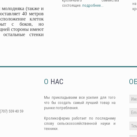
кроличьего семейства
н
состоящие.
подробнее...
 молодняка (также и
кр
оставляет 40 метров
сположение клеток
крыт с боков, но
адней стороны имеют
 остальные стенки
О
НАС
О
Мы прикладываем все усилия для того
что бы создать самый лучший товар на
рынке потребления.
(707) 559 40 59
Кроликоферма работает по последнему
слову сельскохозяйственной науки и
техники.