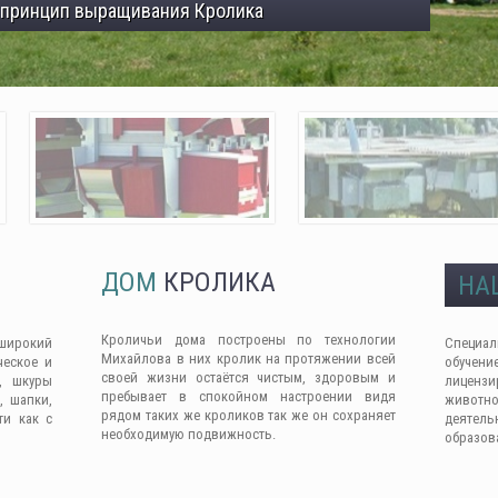
 принцип выращивания Кролика
ДОМ
КРОЛИКА
НА
Кроличьи дома построены по технологии
широкий
Специа
Михайлова в них кролик на протяжении всей
ческое и
обучен
своей жизни остаётся чистым, здоровым и
, шкуры
лицензи
пребывает в спокойном настроении видя
, шапки,
животно
рядом таких же кроликов так же он сохраняет
ти как с
деяте
необходимую подвижность.
образов