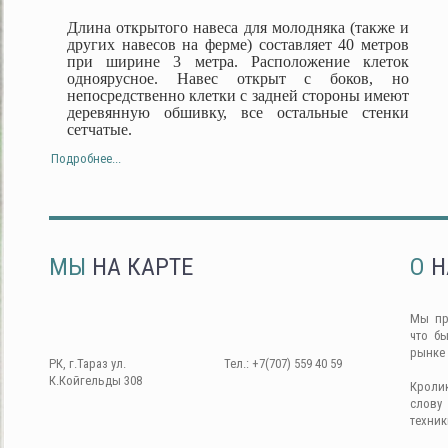
Длина открытого навеса для молодняка (также и
других навесов на ферме) составляет 40 метров
при ширине 3 метра. Расположение клеток
одноярусное. Навес открыт с боков, но
непосредственно клетки с задней стороны имеют
деревянную обшивку, все остальные стенки
сетчатые.
Подробнее...
МЫ
НА КАРТЕ
О
Н
Мы пр
что б
рынке
РК, г.Тараз ул.
Тел.: +7(707) 559 40 59
К.Койгельды 308
Кроли
слову
техник