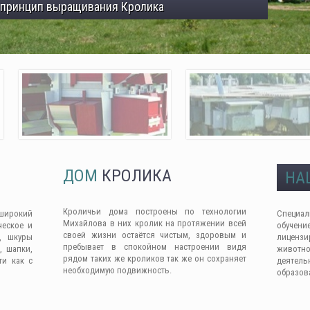
 принцип выращивания Кролика
ДОМ
КРОЛИКА
НА
Кроличьи дома построены по технологии
широкий
Специа
Михайлова в них кролик на протяжении всей
ческое и
обучен
своей жизни остаётся чистым, здоровым и
, шкуры
лицензи
пребывает в спокойном настроении видя
, шапки,
животно
рядом таких же кроликов так же он сохраняет
ти как с
деяте
необходимую подвижность.
образов