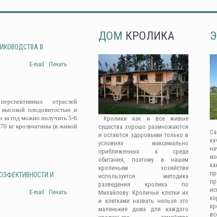
ДОМ
КРОЛИКА
Э
ЛИКОВОДСТВА В
E-mail
Печать
рспективных отраслей
 высокой плодовитостью и
 за год можно получить 5-6
Кролики как и все живые
-70 кг крольчатины (в живой
существа хорошо размножаются
Са
и остаются здоровыми только в
ка
условиях максимально
на
приближенных к среде
мо
обитания, поэтому в нашем
ка
кроличьем хозяйстве
п
ГОЭФЕКТИВНОСТИ И
используется методика
п
разведения кролика по
ис
E-mail
Печать
Михайлову. Кроличьи клетки их
к
и клетками назвать нельзя это
кр
маленькие дома для каждого
вс