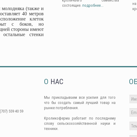
кроличьего семейства
н
состоящие.
подробнее...
 молодняка (также и
кр
оставляет 40 метров
сположение клеток
крыт с боков, но
адней стороны имеют
 остальные стенки
О
НАС
О
Мы прикладываем все усилия для того
что бы создать самый лучший товар на
рынке потребления.
(707) 559 40 59
Кроликоферма работает по последнему
слову сельскохозяйственной науки и
техники.