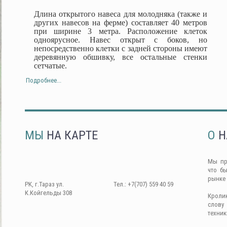
Длина открытого навеса для молодняка (также и
других навесов на ферме) составляет 40 метров
при ширине 3 метра. Расположение клеток
одноярусное. Навес открыт с боков, но
непосредственно клетки с задней стороны имеют
деревянную обшивку, все остальные стенки
сетчатые.
Подробнее...
МЫ
НА КАРТЕ
О
Н
Мы пр
что б
рынке
РК, г.Тараз ул.
Тел.: +7(707) 559 40 59
К.Койгельды 308
Кроли
слову
техник