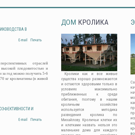
ДОМ
КРОЛИКА
Э
ЛИКОВОДСТВА В
E-mail
Печать
рспективных отраслей
 высокой плодовитостью и
 за год можно получить 5-6
Кролики как и все живые
-70 кг крольчатины (в живой
существа хорошо размножаются
Са
и остаются здоровыми только в
ка
условиях максимально
на
приближенных к среде
мо
обитания, поэтому в нашем
ка
кроличьем хозяйстве
п
ГОЭФЕКТИВНОСТИ И
используется методика
п
разведения кролика по
ис
E-mail
Печать
Михайлову. Кроличьи клетки их
к
и клетками назвать нельзя это
кр
маленькие дома для каждого
вс