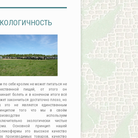
КОЛОГИЧНОСТЬ
м по себе кролик не может питаться не
чественной пищей, от этого он
чинает болеть и в конечном итоге всё
жет закончиться достаточно плохо, но
к это не является единственным
ринципом того что мы в своём
роизводстве используем
ключительно экологически чистые
орма. Основной принцип нашей
оликофермы это высокое качество
ех производимых товаров, качество