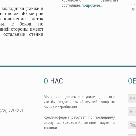
кроличьего семейства
н
состоящие.
подробнее...
 молодняка (также и
кр
оставляет 40 метров
сположение клеток
крыт с боков, но
адней стороны имеют
 остальные стенки
О
НАС
О
Мы прикладываем все усилия для того
что бы создать самый лучший товар на
рынке потребления.
(707) 559 40 59
Кроликоферма работает по последнему
слову сельскохозяйственной науки и
техники.