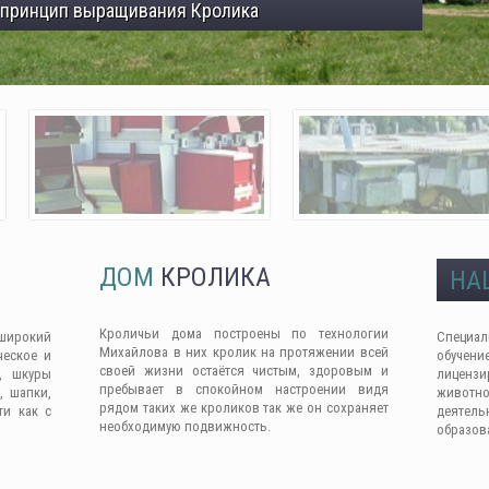
 принцип выращивания Кролика
ДОМ
КРОЛИКА
НА
Кроличьи дома построены по технологии
широкий
Специа
Михайлова в них кролик на протяжении всей
ческое и
обучен
своей жизни остаётся чистым, здоровым и
, шкуры
лицензи
пребывает в спокойном настроении видя
, шапки,
животно
рядом таких же кроликов так же он сохраняет
ти как с
деяте
необходимую подвижность.
образов