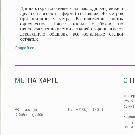
Длина открытого навеса для молодняка (также и
других навесов на ферме) составляет 40 метров
при ширине 3 метра. Расположение клеток
одноярусное. Навес открыт с боков, но
непосредственно клетки с задней стороны имеют
деревянную обшивку, все остальные стенки
сетчатые.
Подробнее...
МЫ
НА КАРТЕ
О
Н
Мы пр
что б
рынке
РК, г.Тараз ул.
Тел.: +7(707) 559 40 59
К.Койгельды 308
Кроли
слову
техник