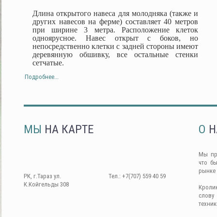
Длина открытого навеса для молодняка (также и
других навесов на ферме) составляет 40 метров
при ширине 3 метра. Расположение клеток
одноярусное. Навес открыт с боков, но
непосредственно клетки с задней стороны имеют
деревянную обшивку, все остальные стенки
сетчатые.
Подробнее...
МЫ
НА КАРТЕ
О
Н
Мы пр
что б
рынке
РК, г.Тараз ул.
Тел.: +7(707) 559 40 59
К.Койгельды 308
Кроли
слову
техник