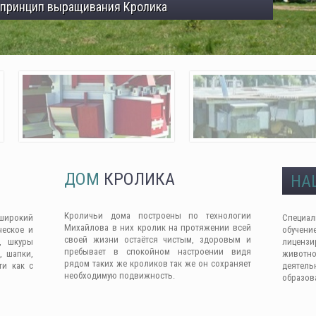
 принцип выращивания Кролика
ДОМ
КРОЛИКА
НА
Кроличьи дома построены по технологии
широкий
Специа
Михайлова в них кролик на протяжении всей
ческое и
обучен
своей жизни остаётся чистым, здоровым и
, шкуры
лицензи
пребывает в спокойном настроении видя
, шапки,
животно
рядом таких же кроликов так же он сохраняет
ти как с
деяте
необходимую подвижность.
образов