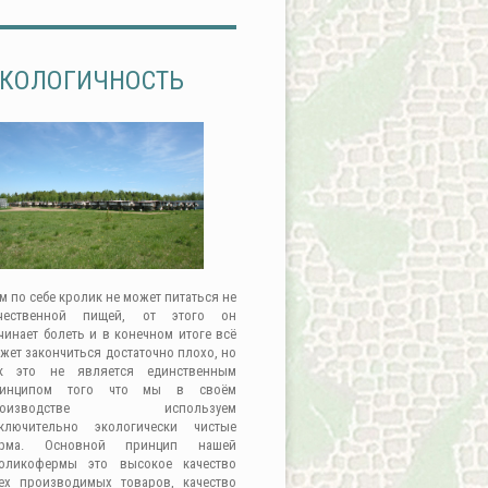
КОЛОГИЧНОСТЬ
м по себе кролик не может питаться не
чественной пищей, от этого он
чинает болеть и в конечном итоге всё
жет закончиться достаточно плохо, но
к это не является единственным
ринципом того что мы в своём
роизводстве используем
ключительно экологически чистые
орма. Основной принцип нашей
оликофермы это высокое качество
ех производимых товаров, качество