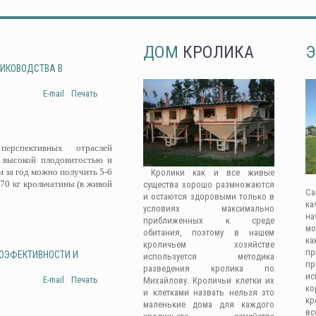
ДОМ
КРОЛИКА
Э
ЛИКОВОДСТВА В
E-mail
Печать
рспективных отраслей
 высокой плодовитостью и
 за год можно получить 5-6
Кролики как и все живые
-70 кг крольчатины (в живой
существа хорошо размножаются
Са
и остаются здоровыми только в
ка
условиях максимально
на
приближенных к среде
мо
обитания, поэтому в нашем
ка
кроличьем хозяйстве
п
ГОЭФЕКТИВНОСТИ И
используется методика
п
разведения кролика по
ис
E-mail
Печать
Михайлову. Кроличьи клетки их
к
и клетками назвать нельзя это
кр
маленькие дома для каждого
вс