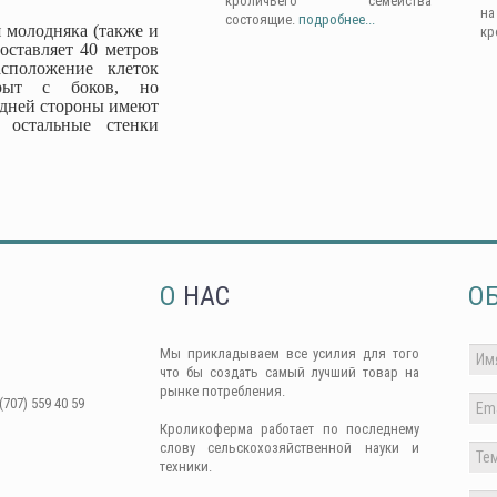
кроличьего семейства
н
состоящие.
подробнее...
 молодняка (также и
кр
оставляет 40 метров
сположение клеток
крыт с боков, но
адней стороны имеют
 остальные стенки
О
НАС
О
Мы прикладываем все усилия для того
что бы создать самый лучший товар на
рынке потребления.
(707) 559 40 59
Кроликоферма работает по последнему
слову сельскохозяйственной науки и
техники.