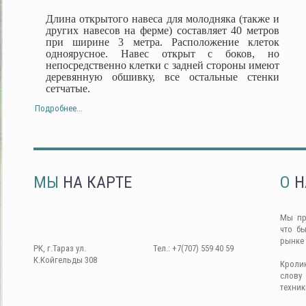
Длина открытого навеса для молодняка (также и
других навесов на ферме) составляет 40 метров
при ширине 3 метра. Расположение клеток
одноярусное. Навес открыт с боков, но
непосредственно клетки с задней стороны имеют
деревянную обшивку, все остальные стенки
сетчатые.
Подробнее...
МЫ
НА КАРТЕ
О
Н
Мы пр
что б
рынке
РК, г.Тараз ул.
Тел.: +7(707) 559 40 59
К.Койгельды 308
Кроли
слову
техник