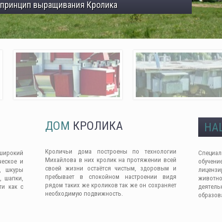
 принцип выращивания Кролика
ДОМ
КРОЛИКА
НА
Кроличьи дома построены по технологии
широкий
Специа
Михайлова в них кролик на протяжении всей
ческое и
обучен
своей жизни остаётся чистым, здоровым и
, шкуры
лицензи
пребывает в спокойном настроении видя
, шапки,
животно
рядом таких же кроликов так же он сохраняет
ти как с
деяте
необходимую подвижность.
образов