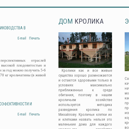
ДОМ
КРОЛИКА
Э
ЛИКОВОДСТВА В
E-mail
Печать
рспективных отраслей
 высокой плодовитостью и
 за год можно получить 5-6
Кролики как и все живые
-70 кг крольчатины (в живой
существа хорошо размножаются
Са
и остаются здоровыми только в
ка
условиях максимально
на
приближенных к среде
мо
обитания, поэтому в нашем
ка
кроличьем хозяйстве
п
ГОЭФЕКТИВНОСТИ И
используется методика
п
разведения кролика по
ис
E-mail
Печать
Михайлову. Кроличьи клетки их
к
и клетками назвать нельзя это
кр
маленькие дома для каждого
вс