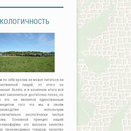
КОЛОГИЧНОСТЬ
м по себе кролик не может питаться не
чественной пищей, от этого он
чинает болеть и в конечном итоге всё
жет закончиться достаточно плохо, но
к это не является единственным
ринципом того что мы в своём
роизводстве используем
ключительно экологически чистые
орма. Основной принцип нашей
оликофермы это высокое качество
ех производимых товаров, качество