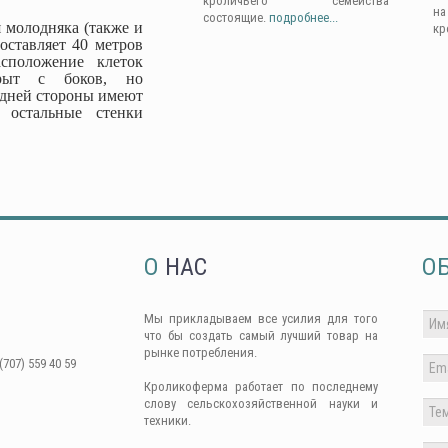
кроличьего семейства
н
состоящие.
подробнее...
 молодняка (также и
кр
оставляет 40 метров
сположение клеток
крыт с боков, но
адней стороны имеют
 остальные стенки
О
НАС
О
Мы прикладываем все усилия для того
что бы создать самый лучший товар на
рынке потребления.
(707) 559 40 59
Кроликоферма работает по последнему
слову сельскохозяйственной науки и
техники.