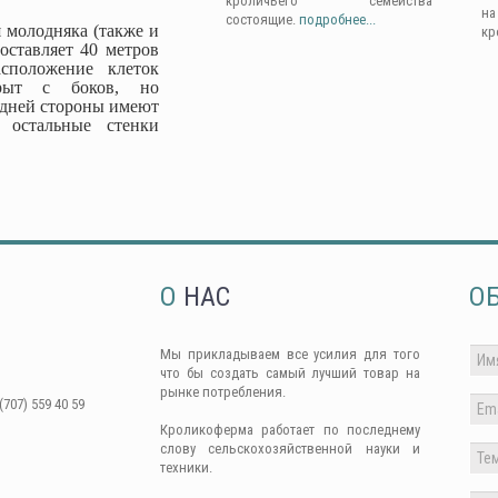
кроличьего семейства
н
состоящие.
подробнее...
 молодняка (также и
кр
оставляет 40 метров
сположение клеток
крыт с боков, но
адней стороны имеют
 остальные стенки
О
НАС
О
Мы прикладываем все усилия для того
что бы создать самый лучший товар на
рынке потребления.
(707) 559 40 59
Кроликоферма работает по последнему
слову сельскохозяйственной науки и
техники.