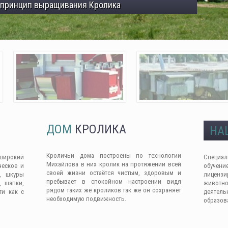
 принцип выращивания Кролика
ДОМ
КРОЛИКА
НА
Кроличьи дома построены по технологии
широкий
Специа
Михайлова в них кролик на протяжении всей
ческое и
обучен
своей жизни остаётся чистым, здоровым и
, шкуры
лицензи
пребывает в спокойном настроении видя
, шапки,
животно
рядом таких же кроликов так же он сохраняет
ти как с
деяте
необходимую подвижность.
образов