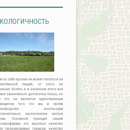
КОЛОГИЧНОСТЬ
м по себе кролик не может питаться не
чественной пищей, от этого он
чинает болеть и в конечном итоге всё
жет закончиться достаточно плохо, но
к это не является единственным
ринципом того что мы в своём
роизводстве используем
ключительно экологически чистые
орма. Основной принцип нашей
оликофермы это высокое качество
ех производимых товаров, качество