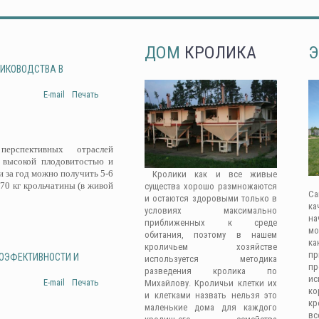
ДОМ
КРОЛИКА
Э
ЛИКОВОДСТВА В
E-mail
Печать
рспективных отраслей
 высокой плодовитостью и
 за год можно получить 5-6
Кролики как и все живые
-70 кг крольчатины (в живой
существа хорошо размножаются
Са
и остаются здоровыми только в
ка
условиях максимально
на
приближенных к среде
мо
обитания, поэтому в нашем
ка
кроличьем хозяйстве
п
ГОЭФЕКТИВНОСТИ И
используется методика
п
разведения кролика по
ис
E-mail
Печать
Михайлову. Кроличьи клетки их
к
и клетками назвать нельзя это
кр
маленькие дома для каждого
вс