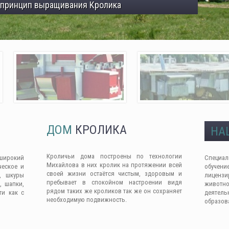
 принцип выращивания Кролика
ДОМ
КРОЛИКА
НА
Кроличьи дома построены по технологии
широкий
Специа
Михайлова в них кролик на протяжении всей
ческое и
обучен
своей жизни остаётся чистым, здоровым и
, шкуры
лицензи
пребывает в спокойном настроении видя
, шапки,
животно
рядом таких же кроликов так же он сохраняет
ти как с
деяте
необходимую подвижность.
образов