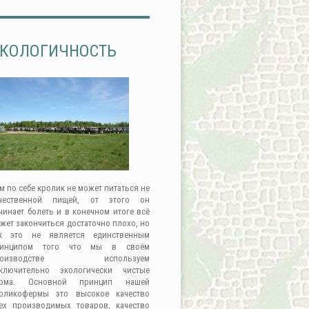
КОЛОГИЧНОСТЬ
м по себе кролик не может питаться не
чественной пищей, от этого он
чинает болеть и в конечном итоге всё
жет закончиться достаточно плохо, но
к это не является единственным
ринципом того что мы в своём
роизводстве используем
ключительно экологически чистые
орма. Основной принцип нашей
оликофермы это высокое качество
ех производимых товаров, качество