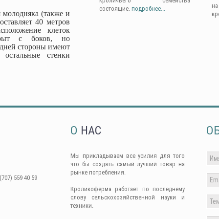
кроличьего семейства
н
состоящие.
подробнее...
 молодняка (также и
кр
оставляет 40 метров
сположение клеток
крыт с боков, но
адней стороны имеют
 остальные стенки
О
НАС
О
Мы прикладываем все усилия для того
что бы создать самый лучший товар на
рынке потребления.
(707) 559 40 59
Кроликоферма работает по последнему
слову сельскохозяйственной науки и
техники.