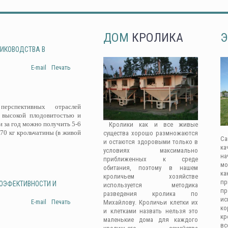
ДОМ
КРОЛИКА
Э
ЛИКОВОДСТВА В
E-mail
Печать
рспективных отраслей
 высокой плодовитостью и
 за год можно получить 5-6
Кролики как и все живые
-70 кг крольчатины (в живой
существа хорошо размножаются
Са
и остаются здоровыми только в
ка
условиях максимально
на
приближенных к среде
мо
обитания, поэтому в нашем
ка
кроличьем хозяйстве
п
ГОЭФЕКТИВНОСТИ И
используется методика
п
разведения кролика по
ис
E-mail
Печать
Михайлову. Кроличьи клетки их
к
и клетками назвать нельзя это
кр
маленькие дома для каждого
вс