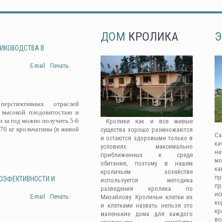
ДОМ
КРОЛИКА
Э
ЛИКОВОДСТВА В
E-mail
Печать
рспективных отраслей
 высокой плодовитостью и
 за год можно получить 5-6
Кролики как и все живые
-70 кг крольчатины (в живой
существа хорошо размножаются
Са
и остаются здоровыми только в
ка
условиях максимально
на
приближенных к среде
мо
обитания, поэтому в нашем
ка
кроличьем хозяйстве
п
ГОЭФЕКТИВНОСТИ И
используется методика
п
разведения кролика по
ис
E-mail
Печать
Михайлову. Кроличьи клетки их
к
и клетками назвать нельзя это
кр
маленькие дома для каждого
вс