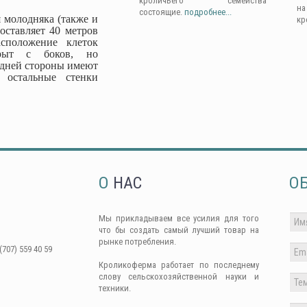
кроличьего семейства
н
состоящие.
подробнее...
 молодняка (также и
кр
оставляет 40 метров
сположение клеток
крыт с боков, но
адней стороны имеют
 остальные стенки
О
НАС
О
Мы прикладываем все усилия для того
что бы создать самый лучший товар на
рынке потребления.
(707) 559 40 59
Кроликоферма работает по последнему
слову сельскохозяйственной науки и
техники.