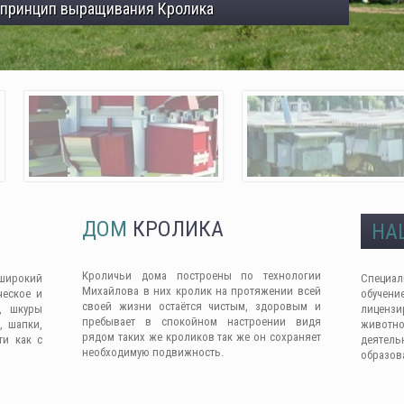
 принцип выращивания Кролика
ДОМ
КРОЛИКА
НА
Кроличьи дома построены по технологии
широкий
Специа
Михайлова в них кролик на протяжении всей
ческое и
обучен
своей жизни остаётся чистым, здоровым и
, шкуры
лицензи
пребывает в спокойном настроении видя
, шапки,
животно
рядом таких же кроликов так же он сохраняет
ти как с
деяте
необходимую подвижность.
образов