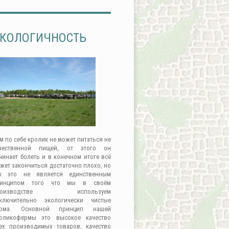
КОЛОГИЧНОСТЬ
м по себе кролик не может питаться не
чественной пищей, от этого он
чинает болеть и в конечном итоге всё
жет закончиться достаточно плохо, но
к это не является единственным
ринципом того что мы в своём
роизводстве используем
ключительно экологически чистые
орма. Основной принцип нашей
оликофермы это высокое качество
ех производимых товаров, качество