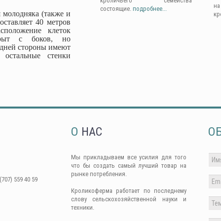
кроличьего семейства
н
состоящие.
подробнее...
 молодняка (также и
кр
оставляет 40 метров
сположение клеток
крыт с боков, но
адней стороны имеют
 остальные стенки
О
НАС
О
Мы прикладываем все усилия для того
что бы создать самый лучший товар на
рынке потребления.
(707) 559 40 59
Кроликоферма работает по последнему
слову сельскохозяйственной науки и
техники.