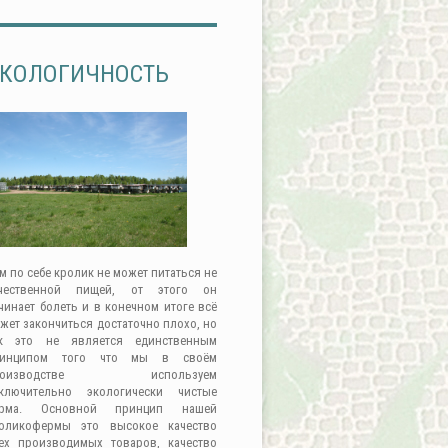
КОЛОГИЧНОСТЬ
м по себе кролик не может питаться не
чественной пищей, от этого он
чинает болеть и в конечном итоге всё
жет закончиться достаточно плохо, но
к это не является единственным
ринципом того что мы в своём
роизводстве используем
ключительно экологически чистые
орма. Основной принцип нашей
оликофермы это высокое качество
ех производимых товаров, качество