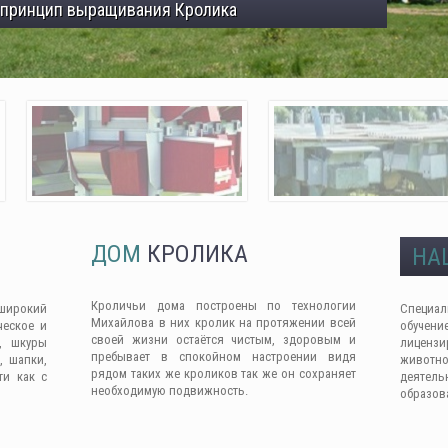
 принцип выращивания Кролика
ДОМ
КРОЛИКА
НА
Кроличьи дома построены по технологии
широкий
Специа
Михайлова в них кролик на протяжении всей
ческое и
обучен
своей жизни остаётся чистым, здоровым и
, шкуры
лицензи
пребывает в спокойном настроении видя
, шапки,
животно
рядом таких же кроликов так же он сохраняет
ти как с
деяте
необходимую подвижность.
образов