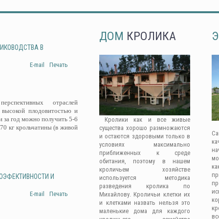
ДОМ
КРОЛИКА
Э
ЛИКОВОДСТВА В
E-mail
Печать
рспективных отраслей
 высокой плодовитостью и
 за год можно получить 5-6
Кролики как и все живые
-70 кг крольчатины (в живой
существа хорошо размножаются
Са
и остаются здоровыми только в
ка
условиях максимально
на
приближенных к среде
мо
обитания, поэтому в нашем
ка
кроличьем хозяйстве
п
ГОЭФЕКТИВНОСТИ И
используется методика
п
разведения кролика по
ис
E-mail
Печать
Михайлову. Кроличьи клетки их
к
и клетками назвать нельзя это
кр
маленькие дома для каждого
вс