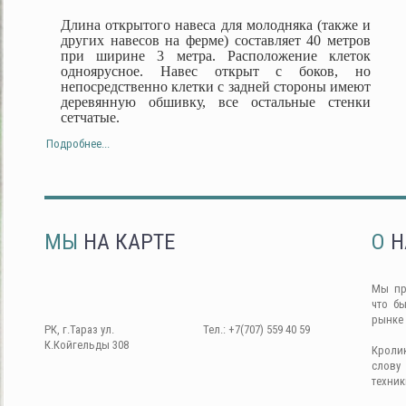
Длина открытого навеса для молодняка (также и
других навесов на ферме) составляет 40 метров
при ширине 3 метра. Расположение клеток
одноярусное. Навес открыт с боков, но
непосредственно клетки с задней стороны имеют
деревянную обшивку, все остальные стенки
сетчатые.
Подробнее...
МЫ
НА КАРТЕ
О
Н
Мы пр
что б
рынке
РК, г.Тараз ул.
Тел.: +7(707) 559 40 59
К.Койгельды 308
Кроли
слову
техник