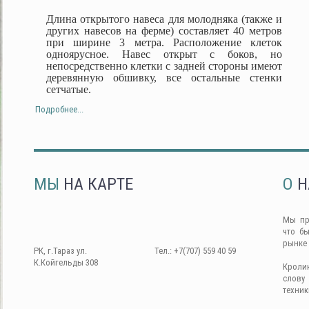
Длина открытого навеса для молодняка (также и
других навесов на ферме) составляет 40 метров
при ширине 3 метра. Расположение клеток
одноярусное. Навес открыт с боков, но
непосредственно клетки с задней стороны имеют
деревянную обшивку, все остальные стенки
сетчатые.
Подробнее...
МЫ
НА КАРТЕ
О
Н
Мы пр
что б
рынке
РК, г.Тараз ул.
Тел.: +7(707) 559 40 59
К.Койгельды 308
Кроли
слову
техник