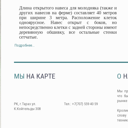
Длина открытого навеса для молодняка (также и
других навесов на ферме) составляет 40 метров
при ширине 3 метра. Расположение клеток
одноярусное. Навес открыт с боков, но
непосредственно клетки с задней стороны имеют
деревянную обшивку, все остальные стенки
сетчатые.
Подробнее...
МЫ
НА КАРТЕ
О
Н
Мы пр
что б
рынке
РК, г.Тараз ул.
Тел.: +7(707) 559 40 59
К.Койгельды 308
Кроли
слову
техник