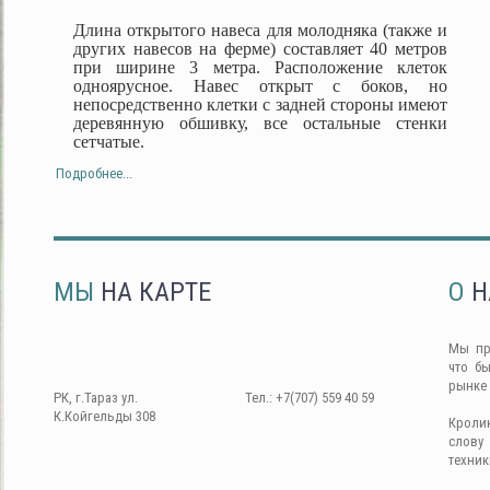
Длина открытого навеса для молодняка (также и
других навесов на ферме) составляет 40 метров
при ширине 3 метра. Расположение клеток
одноярусное. Навес открыт с боков, но
непосредственно клетки с задней стороны имеют
деревянную обшивку, все остальные стенки
сетчатые.
Подробнее...
МЫ
НА КАРТЕ
О
Н
Мы пр
что б
рынке
РК, г.Тараз ул.
Тел.: +7(707) 559 40 59
К.Койгельды 308
Кроли
слову
техник