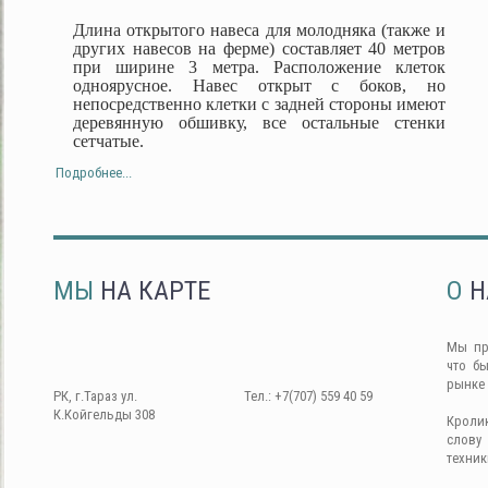
Длина открытого навеса для молодняка (также и
других навесов на ферме) составляет 40 метров
при ширине 3 метра. Расположение клеток
одноярусное. Навес открыт с боков, но
непосредственно клетки с задней стороны имеют
деревянную обшивку, все остальные стенки
сетчатые.
Подробнее...
МЫ
НА КАРТЕ
О
Н
Мы пр
что б
рынке
РК, г.Тараз ул.
Тел.: +7(707) 559 40 59
К.Койгельды 308
Кроли
слову
техник