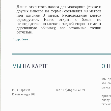
Длина открытого навеса для молодняка (также и
других навесов на ферме) составляет 40 метров
при ширине 3 метра. Расположение клеток
одноярусное. Навес открыт с боков, но
непосредственно клетки с задней стороны имеют
деревянную обшивку, все остальные стенки
сетчатые.
Подробнее...
МЫ
НА КАРТЕ
О
Н
Мы пр
что б
рынке
РК, г.Тараз ул.
Тел.: +7(707) 559 40 59
К.Койгельды 308
Кроли
слову
техник