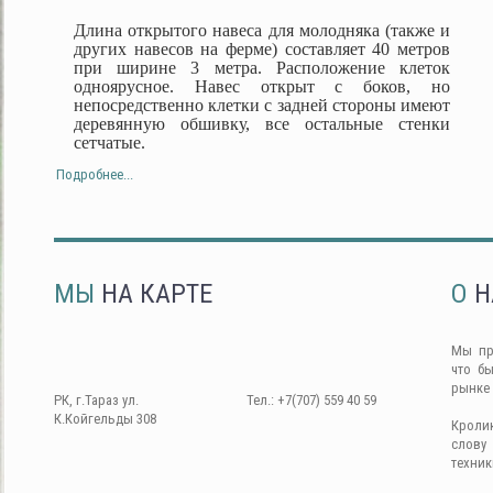
Длина открытого навеса для молодняка (также и
других навесов на ферме) составляет 40 метров
при ширине 3 метра. Расположение клеток
одноярусное. Навес открыт с боков, но
непосредственно клетки с задней стороны имеют
деревянную обшивку, все остальные стенки
сетчатые.
Подробнее...
МЫ
НА КАРТЕ
О
Н
Мы пр
что б
рынке
РК, г.Тараз ул.
Тел.: +7(707) 559 40 59
К.Койгельды 308
Кроли
слову
техник