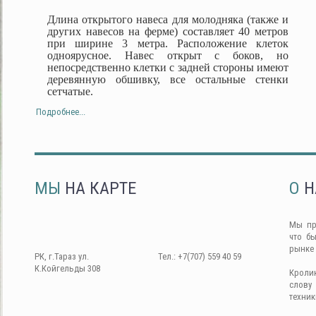
Длина открытого навеса для молодняка (также и
других навесов на ферме) составляет 40 метров
при ширине 3 метра. Расположение клеток
одноярусное. Навес открыт с боков, но
непосредственно клетки с задней стороны имеют
деревянную обшивку, все остальные стенки
сетчатые.
Подробнее...
МЫ
НА КАРТЕ
О
Н
Мы пр
что б
рынке
РК, г.Тараз ул.
Тел.: +7(707) 559 40 59
К.Койгельды 308
Кроли
слову
техник