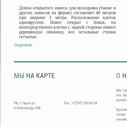
Длина открытого навеса для молодняка (также и
других навесов на ферме) составляет 40 метров
при ширине 3 метра. Расположение клеток
одноярусное. Навес открыт с боков, но
непосредственно клетки с задней стороны имеют
деревянную обшивку, все остальные стенки
сетчатые.
Подробнее...
МЫ
НА КАРТЕ
О
Н
Мы пр
что б
рынке
РК, г.Тараз ул.
Тел.: +7(707) 559 40 59
К.Койгельды 308
Кроли
слову
техник