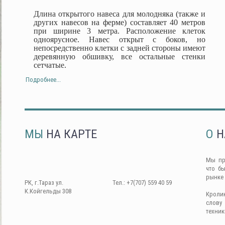
Длина открытого навеса для молодняка (также и
других навесов на ферме) составляет 40 метров
при ширине 3 метра. Расположение клеток
одноярусное. Навес открыт с боков, но
непосредственно клетки с задней стороны имеют
деревянную обшивку, все остальные стенки
сетчатые.
Подробнее...
МЫ
НА КАРТЕ
О
Н
Мы пр
что б
рынке
РК, г.Тараз ул.
Тел.: +7(707) 559 40 59
К.Койгельды 308
Кроли
слову
техник