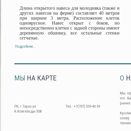
Длина открытого навеса для молодняка (также и
других навесов на ферме) составляет 40 метров
при ширине 3 метра. Расположение клеток
одноярусное. Навес открыт с боков, но
непосредственно клетки с задней стороны имеют
деревянную обшивку, все остальные стенки
сетчатые.
Подробнее...
МЫ
НА КАРТЕ
О
Н
Мы пр
что б
рынке
РК, г.Тараз ул.
Тел.: +7(707) 559 40 59
К.Койгельды 308
Кроли
слову
техник