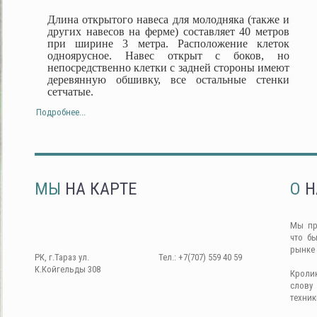
Длина открытого навеса для молодняка (также и
других навесов на ферме) составляет 40 метров
при ширине 3 метра. Расположение клеток
одноярусное. Навес открыт с боков, но
непосредственно клетки с задней стороны имеют
деревянную обшивку, все остальные стенки
сетчатые.
Подробнее...
МЫ
НА КАРТЕ
О
Н
Мы пр
что б
рынке
РК, г.Тараз ул.
Тел.: +7(707) 559 40 59
К.Койгельды 308
Кроли
слову
техник