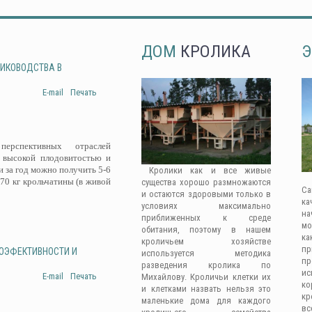
ДОМ
КРОЛИКА
Э
ЛИКОВОДСТВА В
E-mail
Печать
рспективных отраслей
 высокой плодовитостью и
 за год можно получить 5-6
Кролики как и все живые
-70 кг крольчатины (в живой
существа хорошо размножаются
Са
и остаются здоровыми только в
ка
условиях максимально
на
приближенных к среде
мо
обитания, поэтому в нашем
ка
кроличьем хозяйстве
п
ГОЭФЕКТИВНОСТИ И
используется методика
п
разведения кролика по
ис
E-mail
Печать
Михайлову. Кроличьи клетки их
к
и клетками назвать нельзя это
кр
маленькие дома для каждого
вс