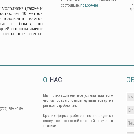
кроличьего семейства
н
состоящие.
подробнее...
 молодняка (также и
кр
оставляет 40 метров
сположение клеток
крыт с боков, но
адней стороны имеют
 остальные стенки
О
НАС
О
Мы прикладываем все усилия для того
что бы создать самый лучший товар на
рынке потребления.
(707) 559 40 59
Кроликоферма работает по последнему
слову сельскохозяйственной науки и
техники.