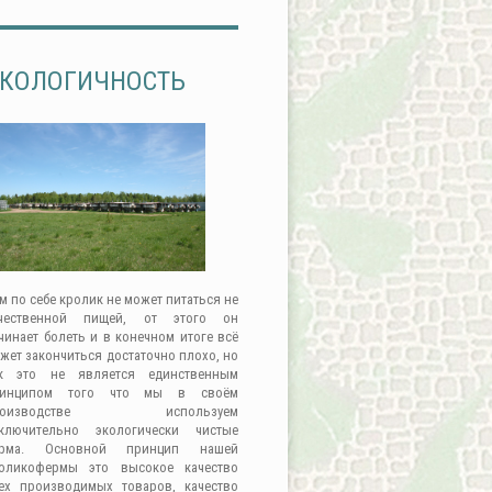
КОЛОГИЧНОСТЬ
м по себе кролик не может питаться не
чественной пищей, от этого он
чинает болеть и в конечном итоге всё
жет закончиться достаточно плохо, но
к это не является единственным
ринципом того что мы в своём
роизводстве используем
ключительно экологически чистые
орма. Основной принцип нашей
оликофермы это высокое качество
ех производимых товаров, качество