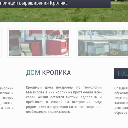
 принцип выращивания Кролика
ДОМ
КРОЛИКА
НА
Кроличьи дома построены по технологии
широкий
Специа
Михайлова в них кролик на протяжении всей
ческое и
обучен
своей жизни остаётся чистым, здоровым и
, шкуры
лицензи
пребывает в спокойном настроении видя
, шапки,
животно
рядом таких же кроликов так же он сохраняет
ти как с
деяте
необходимую подвижность.
образов