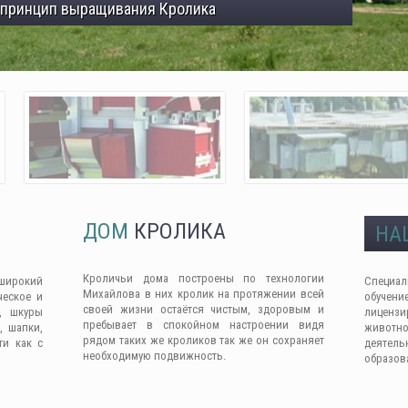
 принцип выращивания Кролика
ДОМ
КРОЛИКА
НА
Кроличьи дома построены по технологии
широкий
Специа
Михайлова в них кролик на протяжении всей
ческое и
обучен
своей жизни остаётся чистым, здоровым и
, шкуры
лицензи
пребывает в спокойном настроении видя
, шапки,
животно
рядом таких же кроликов так же он сохраняет
ти как с
деяте
необходимую подвижность.
образов