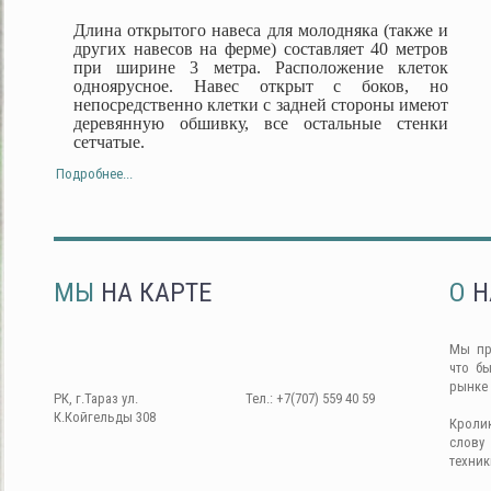
Длина открытого навеса для молодняка (также и
других навесов на ферме) составляет 40 метров
при ширине 3 метра. Расположение клеток
одноярусное. Навес открыт с боков, но
непосредственно клетки с задней стороны имеют
деревянную обшивку, все остальные стенки
сетчатые.
Подробнее...
МЫ
НА КАРТЕ
О
Н
Мы пр
что б
рынке
РК, г.Тараз ул.
Тел.: +7(707) 559 40 59
К.Койгельды 308
Кроли
слову
техник