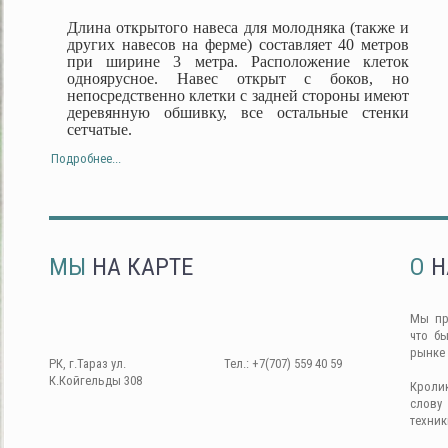
Длина открытого навеса для молодняка (также и
других навесов на ферме) составляет 40 метров
при ширине 3 метра. Расположение клеток
одноярусное. Навес открыт с боков, но
непосредственно клетки с задней стороны имеют
деревянную обшивку, все остальные стенки
сетчатые.
Подробнее...
МЫ
НА КАРТЕ
О
Н
Мы пр
что б
рынке
РК, г.Тараз ул.
Тел.: +7(707) 559 40 59
К.Койгельды 308
Кроли
слову
техник