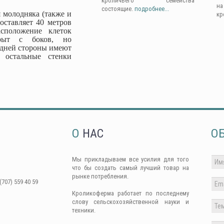
кроличьего семейства
н
состоящие.
подробнее...
 молодняка (также и
кр
оставляет 40 метров
сположение клеток
крыт с боков, но
адней стороны имеют
 остальные стенки
О
НАС
О
Мы прикладываем все усилия для того
что бы создать самый лучший товар на
рынке потребления.
(707) 559 40 59
Кроликоферма работает по последнему
слову сельскохозяйственной науки и
техники.