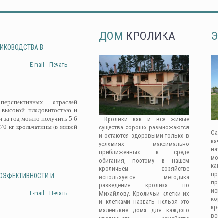
ДОМ
КРОЛИКА
Э
ЛИКОВОДСТВА В
E-mail
Печать
рспективных отраслей
 высокой плодовитостью и
 за год можно получить 5-6
Кролики как и все живые
-70 кг крольчатины (в живой
существа хорошо размножаются
Са
и остаются здоровыми только в
ка
условиях максимально
на
приближенных к среде
мо
обитания, поэтому в нашем
ка
кроличьем хозяйстве
п
ГОЭФЕКТИВНОСТИ И
используется методика
п
разведения кролика по
ис
E-mail
Печать
Михайлову. Кроличьи клетки их
к
и клетками назвать нельзя это
кр
маленькие дома для каждого
вс