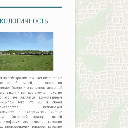
КОЛОГИЧНОСТЬ
м по себе кролик не может питаться не
чественной пищей, от этого он
чинает болеть и в конечном итоге всё
жет закончиться достаточно плохо, но
к это не является единственным
ринципом того что мы в своём
роизводстве используем
ключительно экологически чистые
орма. Основной принцип нашей
оликофермы это высокое качество
ех производимых товаров, качество