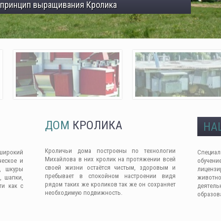
 принцип выращивания Кролика
ДОМ
КРОЛИКА
НА
Кроличьи дома построены по технологии
широкий
Специа
Михайлова в них кролик на протяжении всей
ческое и
обучен
своей жизни остаётся чистым, здоровым и
, шкуры
лицензи
пребывает в спокойном настроении видя
, шапки,
животно
рядом таких же кроликов так же он сохраняет
ти как с
деяте
необходимую подвижность.
образов