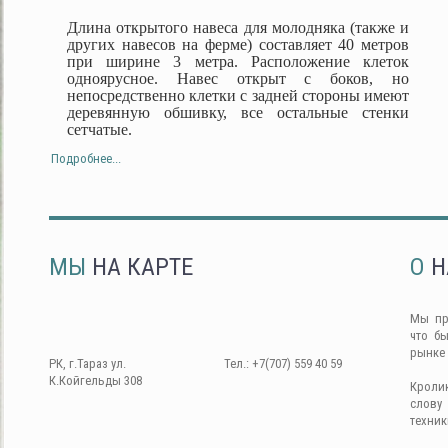
Длина открытого навеса для молодняка (также и
других навесов на ферме) составляет 40 метров
при ширине 3 метра. Расположение клеток
одноярусное. Навес открыт с боков, но
непосредственно клетки с задней стороны имеют
деревянную обшивку, все остальные стенки
сетчатые.
Подробнее...
МЫ
НА КАРТЕ
О
Н
Мы пр
что б
рынке
РК, г.Тараз ул.
Тел.: +7(707) 559 40 59
К.Койгельды 308
Кроли
слову
техник