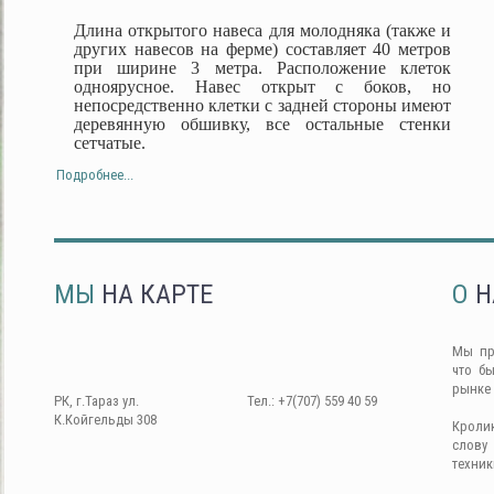
Длина открытого навеса для молодняка (также и
других навесов на ферме) составляет 40 метров
при ширине 3 метра. Расположение клеток
одноярусное. Навес открыт с боков, но
непосредственно клетки с задней стороны имеют
деревянную обшивку, все остальные стенки
сетчатые.
Подробнее...
МЫ
НА КАРТЕ
О
Н
Мы пр
что б
рынке
РК, г.Тараз ул.
Тел.: +7(707) 559 40 59
К.Койгельды 308
Кроли
слову
техник